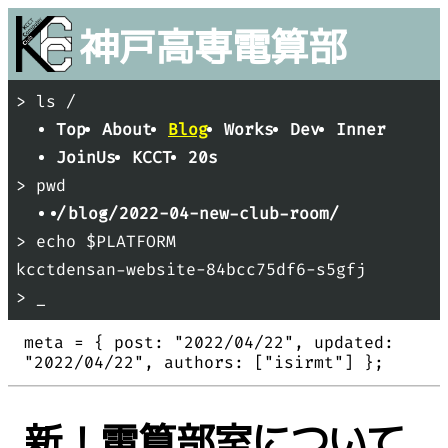
神戸
高専
電算部
> ls /
Top
About
Blog
Works
Dev
Inner
JoinUs
KCCT
20s
> pwd
/
blog/
2022-04-new-club-room/
> echo $PLATFORM
kcctdensan-website-84bcc75df6-s5gfj
> _
meta = {
post: "
2022/04/22
"
updated:
"
2022/04/22
"
authors: [
"
isirmt
"
]
};
新！電算部室について