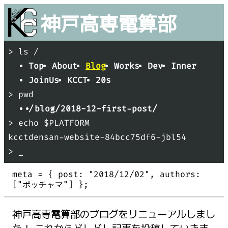
神戸
高専
電算部
> ls /
Top
About
Blog
Works
Dev
Inner
JoinUs
KCCT
20s
> pwd
/
blog/
2018-12-first-post/
> echo $PLATFORM
kcctdensan-website-84bcc75df6-jbl54
> _
meta = {
post: "
2018/12/02
"
authors:
[
"
ポッチャマ
"
]
};
神戸高専電算部のブログをリニューアルしまし
た！ これからどしどし記事を投稿していきま