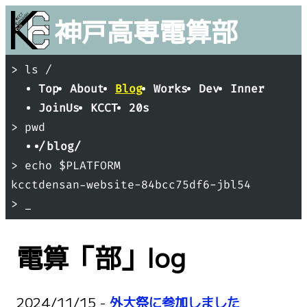
神戸
高専
電算部
> ls /
Top
About
Blog
Works
Dev
Inner
JoinUs
KCCT
20s
> pwd
/
blog/
> echo $PLATFORM
kcctdensan-website-84bcc75df6-jbl54
> _
電算「部」log
2024/11/15 -
外大祭に参加しました