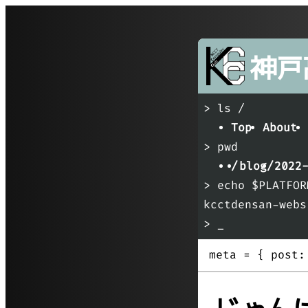
神戸
> ls /
Top
About
> pwd
/
blog/
2022
> echo $PLATFOR
kcctdensan-webs
> _
meta = {
post: