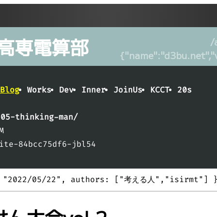
高専
電算部
/
{"name":"d3bu.net","v
Blog
Works
Dev
Inner
JoinUs
KCCT
20s
-05-thinking-man/
M
ite-84bcc75df6-jbl54
 "
2022/05/22
"
authors: [
"
考える人
"
"
isirmt
"
]