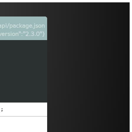
api/package.json
ersion":"2.3.0"}
};