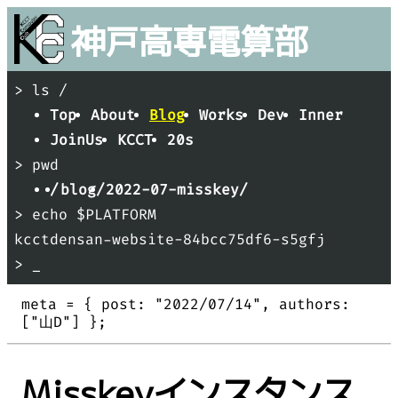
神戸
高専
電算部
> ls /
Top
About
Blog
Works
Dev
Inner
JoinUs
KCCT
20s
> pwd
/
blog/
2022-07-misskey/
> echo $PLATFORM
kcctdensan-website-84bcc75df6-s5gfj
> _
meta = {
post: "
2022/07/14
"
authors:
[
"
山D
"
]
};
Misskeyインスタンス