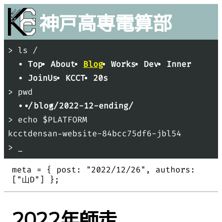
神戸
高専
電算部
> ls /
Top
About
Blog
Works
Dev
Inner
JoinUs
KCCT
20s
> pwd
/
blog/
2022-12-ending/
> echo $PLATFORM
kcctdensan-website-84bcc75df6-jbl54
> _
meta = {
post: "
2022/12/26
"
authors:
[
"
山D
"
]
};
2022年師走