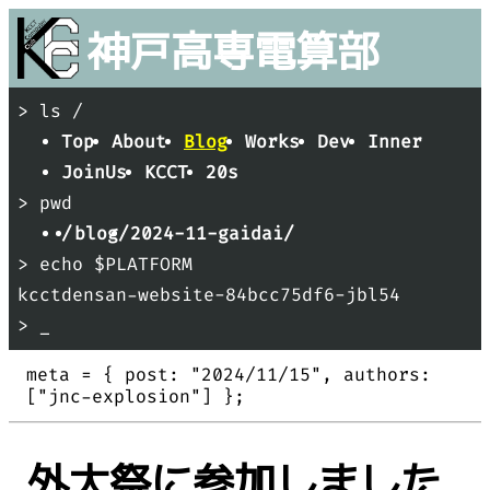
神戸
高専
電算部
> ls /
Top
About
Blog
Works
Dev
Inner
JoinUs
KCCT
20s
> pwd
/
blog/
2024-11-gaidai/
> echo $PLATFORM
kcctdensan-website-84bcc75df6-jbl54
> _
meta = {
post: "
2024/11/15
"
authors:
[
"
jnc-explosion
"
]
};
外大祭に参加しました